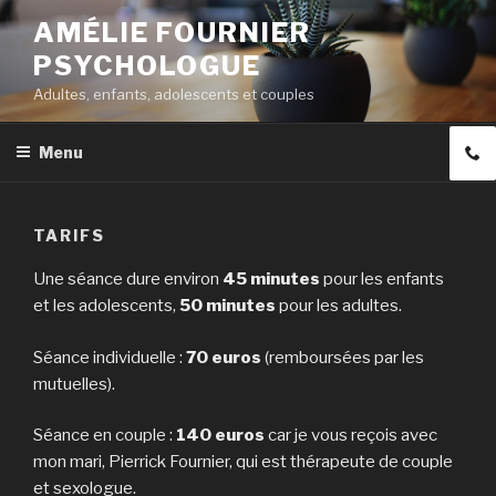
Aller
AMÉLIE FOURNIER
au
PSYCHOLOGUE
contenu
principal
Adultes, enfants, adolescents et couples
Menu
TARIFS
Une séance dure environ
45 minutes
pour les enfants
et les adolescents,
50
minutes
pour les adultes.
Séance individuelle :
70 euros
(remboursées par les
mutuelles).
Séance en couple :
140 euros
car je vous reçois avec
mon mari, Pierrick Fournier, qui est thérapeute de couple
et sexologue.