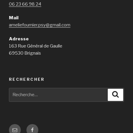
06 23 66 98 24
Mail
ameliefournier.psy@gmail.com
Adresse
163 Rue Général de Gaulle
69530 Brignais
RECHERCHER
Recherche
Reche
pour
:
E-
Facebook